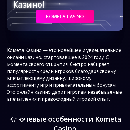
Казино!
KOMETA CASINO
Комета Казино — это новейшее и увлекательное
онлайн казино, стартовавшее в 2024 году. С
момента своего открытия, быстро набирает
популярность среди игроков благодаря своему
впечатляющему дизайну, широкому
ассортименту игр и привлекательным бонусам.
Это онлайн казино дарит игрокам незабываемые
впечатления и превосходный игровой опыт.
Ключевые особенности Kometa
Casino