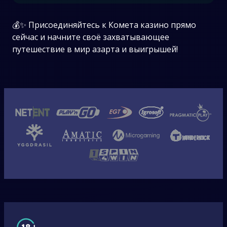
💰✨ Присоединяйтесь к Комета казино прямо
сейчас и начните своё захватывающее
путешествие в мир азарта и выигрышей!